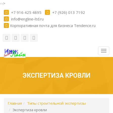
-->
+7 916 425 4895
+7 (926) 013 7192
info@engline-ltd.ru
Корпоративная почта для бизнеса Tendence.ru
Togg
navig
ЭКСПЕРТИЗА КРОВЛИ
Главная
Типы строительной экспертизы
Экспертиза кровли